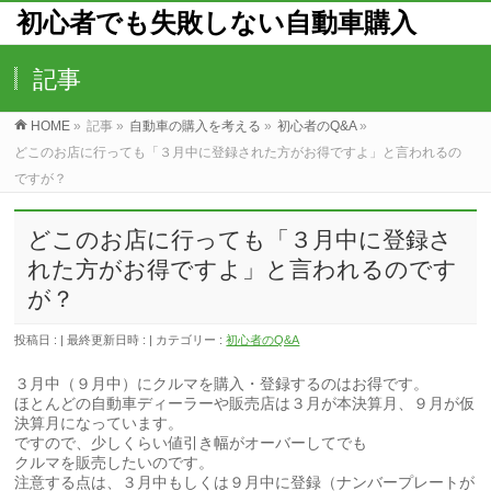
初心者でも失敗しない自動車購入
記事
HOME
»
記事
»
自動車の購入を考える
»
初心者のQ&A
»
どこのお店に行っても「３月中に登録された方がお得ですよ」と言われるの
ですが？
どこのお店に行っても「３月中に登録さ
れた方がお得ですよ」と言われるのです
が？
投稿日 :
最終更新日時 :
カテゴリー :
初心者のQ&A
３月中（９月中）にクルマを購入・登録するのはお得です。
ほとんどの自動車ディーラーや販売店は３月が本決算月、９月が仮
決算月になっています。
ですので、少しくらい値引き幅がオーバーしてでも
クルマを販売したいのです。
注意する点は、３月中もしくは９月中に登録（ナンバープレートが